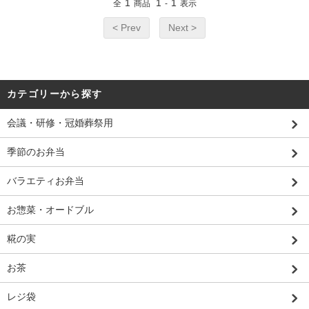
1
1
1
全
商品
-
表示
< Prev
Next >
カテゴリーから探す
会議・研修・冠婚葬祭用
季節のお弁当
バラエティお弁当
お惣菜・オードブル
糀の実
お茶
レジ袋