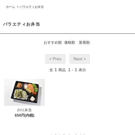
ホーム
>
バラエティお弁当
バラエティお弁当
おすすめ順
価格順
新着順
< Prev
Next >
1
1
1
全
商品
-
表示
のり弁当
650円(内税)