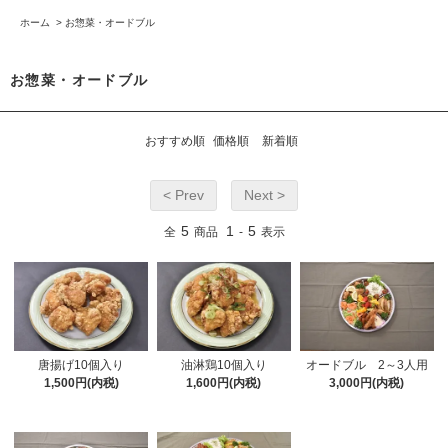
ホーム
>
お惣菜・オードブル
お惣菜・オードブル
おすすめ順
価格順
新着順
< Prev
Next >
5
1
5
全
商品
-
表示
唐揚げ10個入り
油淋鶏10個入り
オードブル 2～3人用
1,500円(内税)
1,600円(内税)
3,000円(内税)