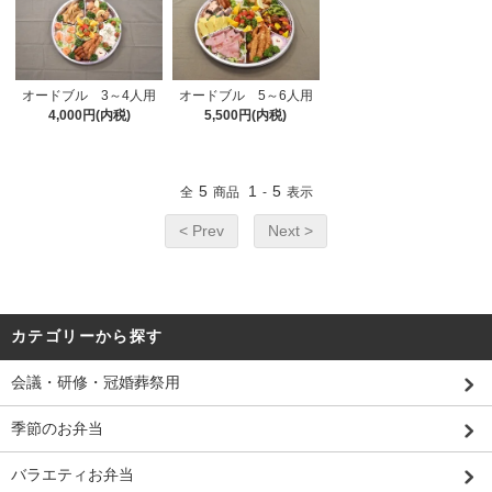
オードブル 3～4人用
オードブル 5～6人用
4,000円(内税)
5,500円(内税)
5
1
5
全
商品
-
表示
< Prev
Next >
カテゴリーから探す
会議・研修・冠婚葬祭用
季節のお弁当
バラエティお弁当