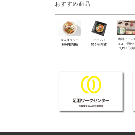
おすすめ商品
珈琲ビーン
大人様ランチ
ビビンバ
ョコ 4種セ
800円(内税)
550円(内税)
1,200円(内