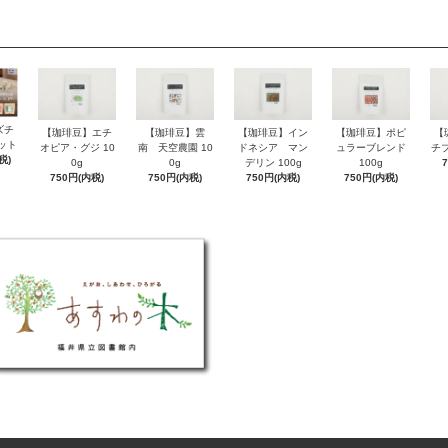
ズチ
【珈琲豆】エチ
【珈琲豆】雲
【珈琲豆】イン
【珈琲豆】ポピ
【
ット
オピア・グジ 10
南 天空農園 10
ドネシア マン
ュラーブレンド
チブ
税)
0g
0g
デリン 100g
100g
750円(内税)
750円(内税)
750円(内税)
750円(内税)